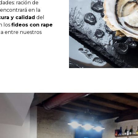
dades: ración de
encontrará en la
cura y calidad
del
n los
fideos con rape
a entre nuestros