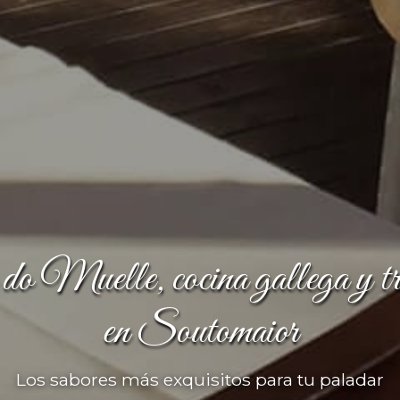
o Muelle, cocina gallega y tr
en Soutomaior
Los sabores más exquisitos para tu paladar