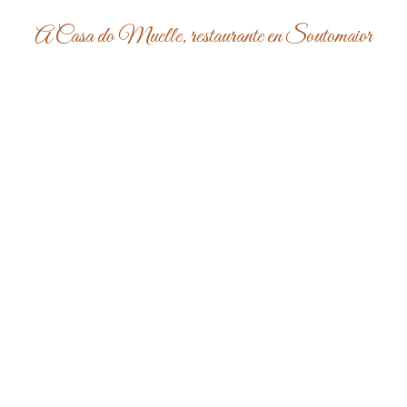
A Casa do Muelle, restaurante en Soutomaior
En A Casa do Muelle cocinamos comida casera y gallega
con pescados frescos y mariscos de primera calidad.
Somos especialistas en anguilas y ostras. Consulta
nuestra amplia carta de vinos.
Peirao, 42 (Muelle de Arcade) - Arcade - 36690
Soutomaior (Pontevedra)
986 700 496