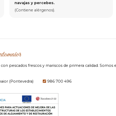
navajas y percebes.
(Contiene alérgenos).
utomaior
on pescados frescos y mariscos de primera calidad. Somos esp
maior (Pontevedra)
986 700 496