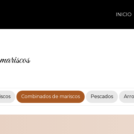
INICIO
mariscos
iscos
Combinados de mariscos
Pescados
Arr